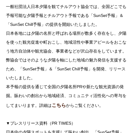
一般社団法人日本夕陽を観てチルアウト協会では、全国どこでも
予報可能な夕陽予報とチルアウト予報である「SunSet予報」＆
「SunSet Chill予報」の提供を開始いたしました。
日本各地には夕陽の名所と呼ばれる場所が数多く存在をし、夕陽
を使った観光促進や町おこし、地域活性や事業アピールをおこな
う地方自治体や観光協会、事業者などが沢山存在をしています。
弊協会ではそのような夕陽を軸にした地域の魅力発信を支援する
ため、「SunSet予報」＆「SunSet Chill予報」を開発、リリース
いたしました。
本予報の提供を通じて全国の夕陽名所PRや新たな観光資源の発
掘。賑わいの創出から地域経済、コミュニティ活性化への寄与を
こちら
してまいります。詳細は
からご覧ください。
▼プレスリリース資料（PR TIMES）
日本中の夕陽スポットを支援して賑わい創出。「SunSet予報」