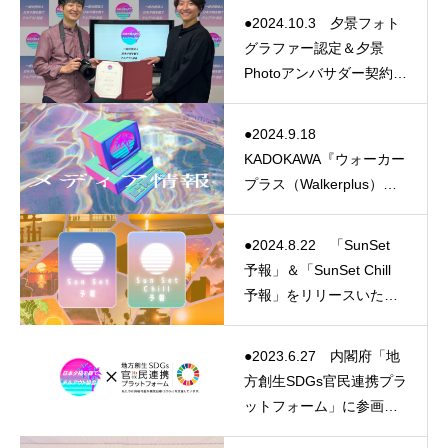
●2024.10.3 夕景フォト
グラファー認定＆夕景
Photoアンバサダー契約を
締結いたしました。
●2024.9.18
KADOKAWA『ウォーカー
プラス（Walkerplus）』
様でSunSet 予報＆
SunSet Chill 予報が紹介
●2024.8.22 「SunSet
されました。
予報」＆「SunSet Chill
予報」をリリースいたし
ました。
●2023.6.27 内閣府「地
方創生SDGs官民連携プラ
ットフォーム」に参画い
たしました。